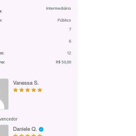
Intermediário
a:
e:
Público
7
6
s:
12
mo:
R$ 50,00
Vanessa S.
 vencedor
Daniele Q.