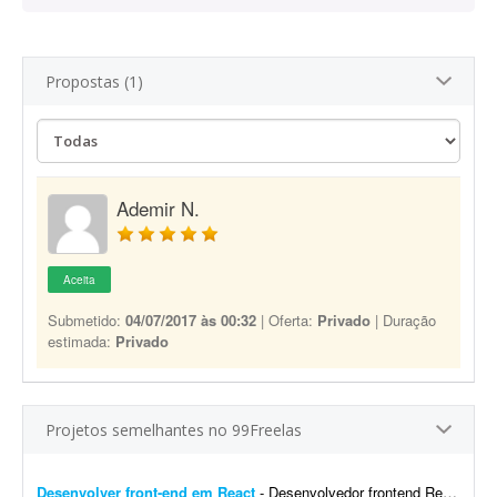
Propostas (1)
Ademir N.
Aceita
Submetido:
04/07/2017 às 00:32
| Oferta:
Privado
| Duração
estimada:
Privado
Projetos semelhantes no 99Freelas
Desenvolver front-end em React
- Desenvolvedor frontend React com Tailwind CSS. Experiência na integração de APIs REST e autenticação por token (AWS Cognito é diferencial). O design j&aacut...