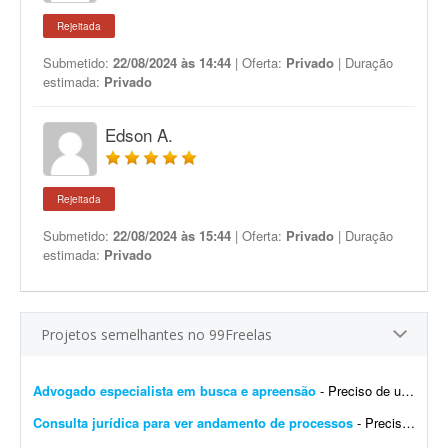
Rejeitada
Submetido:
22/08/2024 às 14:44
| Oferta:
Privado
| Duração
estimada:
Privado
Edson A.
Rejeitada
Submetido:
22/08/2024 às 15:44
| Oferta:
Privado
| Duração
estimada:
Privado
Projetos semelhantes no 99Freelas
Advogado especialista em busca e apreensão
- Preciso de um advogado especializado para analisar e entender um processo de busca e apreensão, emitir parecer sobre a situação e orientar sobre as medidas cabíveis. Tr...
Consulta jurídica para ver andamento de processos
- Preciso de uma consulta jurídica para analisar alguns processos que possuo e verificar em que situação se encontram. É somente uma consulta; não desejo acompanham...