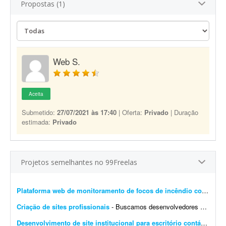
Propostas (1)
Web S.
Aceita
Submetido:
27/07/2021 às 17:40
| Oferta:
Privado
| Duração
estimada:
Privado
Projetos semelhantes no 99Freelas
Plataforma web de monitoramento de focos de incêndio com mapa interativo
Criação de sites profissionais
- Buscamos desenvolvedores e web designers para parceria recorrente na criação de websites profissionais. Os projetos serão principalmente para pequenas e médias empresas...
Desenvolvimento de site institucional para escritório contábil
- Bus