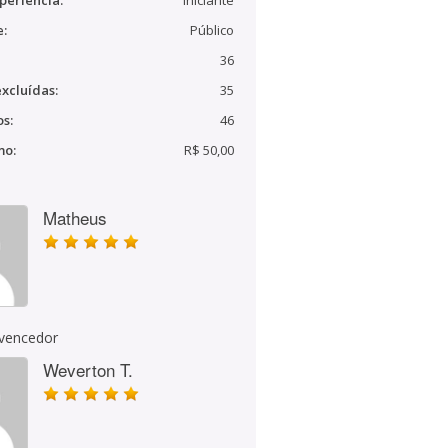
periência:
Iniciante
e:
Público
36
xcluídas:
35
s:
46
mo:
R$ 50,00
Matheus
 vencedor
Weverton T.