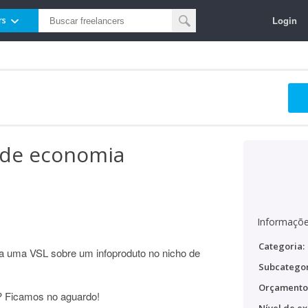
Login
rs
 de economia
Informaçõe
Categoria:
a uma VSL sobre um infoproduto no nicho de
Subcategor
Orçamento
o? Ficamos no aguardo!