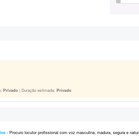
a:
Privado
| Duração estimada:
Privado
ivo
- Procuro locutor profissional com voz masculina, madura, segura e natural para a locução de um vídeo corporativo