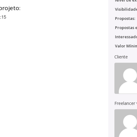
Nível de ex
projeto:
Visibilidad
:15
Propostas:
Propostas e
Interessado
Valor Míni
Cliente
Freelancer