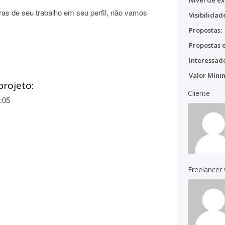
Nível de ex
as de seu trabalho em seu perfil, não vamos
Visibilidad
Propostas:
Propostas e
Interessado
Valor Míni
projeto:
Cliente
:05
Freelancer