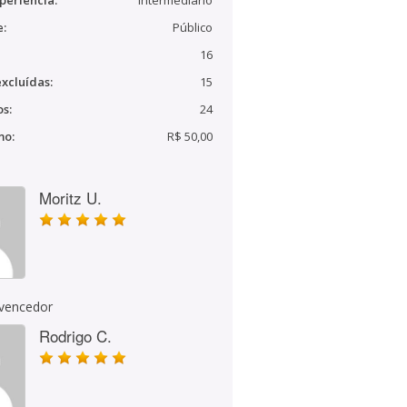
periência:
Intermediário
e:
Público
16
xcluídas:
15
s:
24
mo:
R$ 50,00
Moritz U.
 vencedor
Rodrigo C.