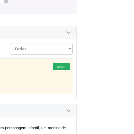
Aceita
te 8 anos de idade. Seriam 14 roteiros (os roteiros estão no arquivo ...