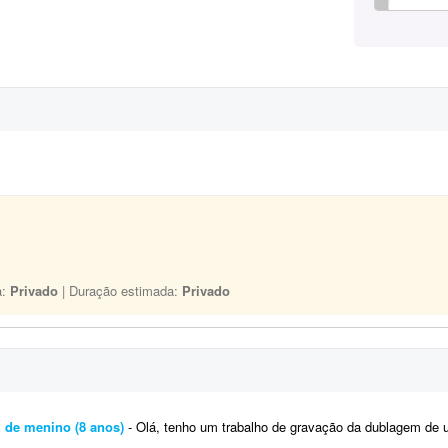
a:
Privado
| Duração estimada:
Privado
 de menino (8 anos)
- Olá, tenho um trabalho de gravação da dublagem de um personagem infantil, um menino de aproximadamen