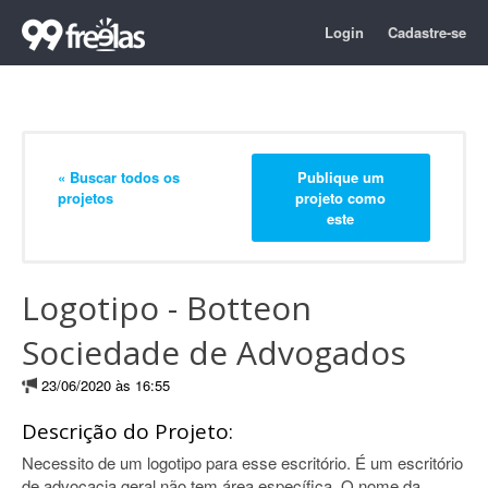
Login
Cadastre-se
« Buscar todos os
Publique um
projetos
projeto como
este
Logotipo - Botteon
Sociedade de Advogados
23/06/2020 às 16:55
Descrição do Projeto:
Necessito de um logotipo para esse escritório. É um escritório
de advocacia geral não tem área específica. O nome da