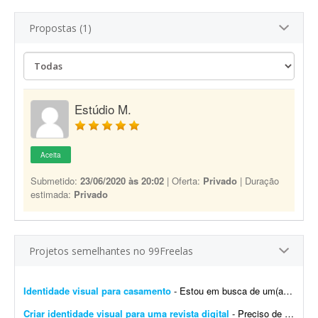
Propostas (1)
Estúdio M.
Aceita
Submetido:
23/06/2020 às 20:02
| Oferta:
Privado
| Duração
estimada:
Privado
Projetos semelhantes no 99Freelas
Identidade visual para casamento
- Estou em busca de um(a) designer para desenvolver a identidade visual para o meu casamento. O estilo será inspirado no universo medieval/encantado; temos como referência O Senhor dos A...
Criar identidade visual para uma revista digital
- Preciso de uma identidade visual para uma revista digital. Logo, destaques, materiais de apoio, como caneca, camisa, todo branding.