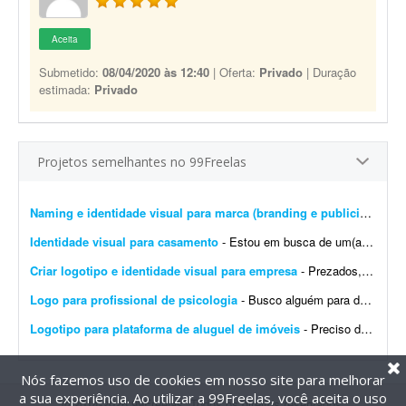
Aceita
Submetido:
08/04/2020 às 12:40
| Oferta:
Privado
| Duração
estimada:
Privado
Projetos semelhantes no 99Freelas
Naming e identidade visual para marca (branding e publicidade)
- 
Identidade visual para casamento
- Estou em busca de um(a) designer para desenvolver a identidade visual para o meu casamento. O estilo será inspirado no universo medieval/encantado; temos como referência O Senhor dos A...
Criar logotipo e identidade visual para empresa
- Prezados, tenho uma pessoa em mente para o trabalho e a direcionarei a este projeto. Trata-se da criação de logotipo e identidade visual para a empresa do agronegócio Agromation.
Logo para profissional de psicologia
- Busco alguém para desenvolver uma identidade visual para meu instagram como profissional de psicologia.
Logotipo para plataforma de aluguel de imóveis
- Preciso de um designer para produzir os arquivos finais de um logotipo já 100% definido. Não é um trabalho de criação ou conceito - o logotipo, as cores, a tipogr...
Nós fazemos uso de cookies em nosso site para melhorar
a sua experiência. Ao utilizar a 99Freelas, você aceita o uso
@2014-2026 99Freelas. Todos os direitos reservados.