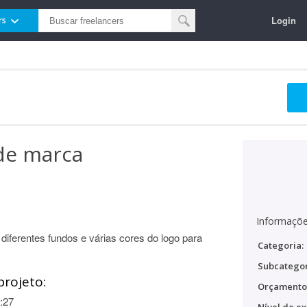
Login
rs
 de marca
Informaçõe
diferentes fundos e várias cores do logo para
Categoria:
Subcategor
projeto:
Orçamento
:27