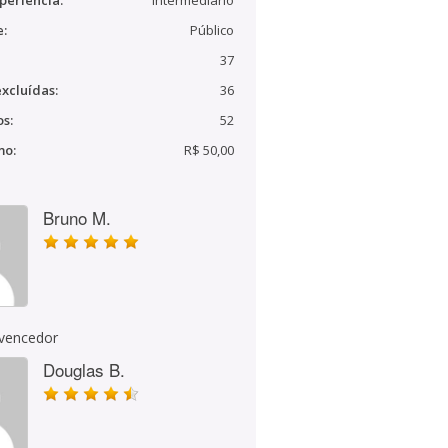
periência:
Intermediário
e:
Público
37
xcluídas:
36
s:
52
mo:
R$ 50,00
Bruno M.
 vencedor
Douglas B.