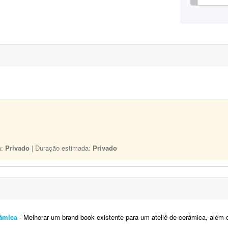
a:
Privado
| Duração estimada:
Privado
râmica
- Melhorar um brand book existente para um ateliê de cerâmica, além de toda a parte de papelaria; por ex