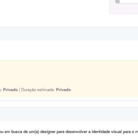
a:
Privado
| Duração estimada:
Privado
m busca de um(a) designer para desenvolver a identidade visual para o meu casamento. O estilo será inspirado no univers