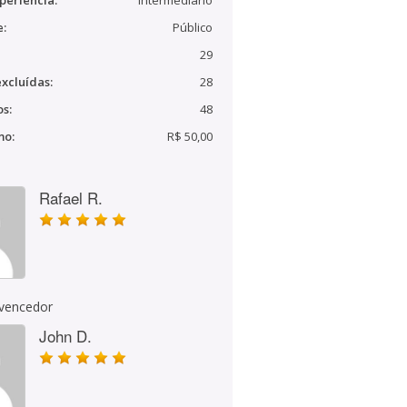
periência:
Intermediário
e:
Público
29
xcluídas:
28
s:
48
mo:
R$ 50,00
Rafael R.
 vencedor
John D.