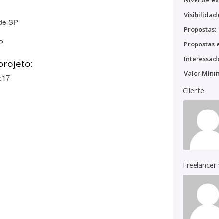
Nível de ex
Visibilidad
 de SP
Propostas:
P
Propostas e
Interessado
projeto:
Valor Míni
:17
Cliente
Freelancer