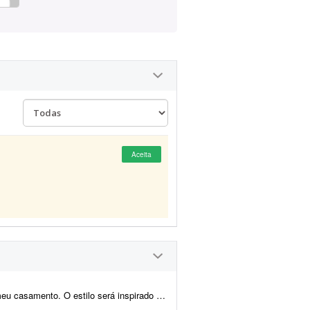
Aceita
o medieval/encantado; temos como referência O Senhor dos A...