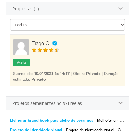
Propostas (1)
Tiago C.
Aceita
Submetido:
10/04/2023 às 14:17
| Oferta:
Privado
| Duração
estimada:
Privado
Projetos semelhantes no 99Freelas
Melhorar brand book para ateliê de cerâmica
- Melhorar um brand book existente para um ateliê de cerâmica, além de toda a parte de papelaria; por exemplo: - Essência da marca - Propósito - Missão - Vis&a...
Projeto de identidade visual
- Projeto de identidade visual - CJ Gonçalves 1. Sobre o projeto Estamos desenvolvendo a nova identidade visual da CJ Gonçalves, uma empresa do segmento imobiliário que atua co...