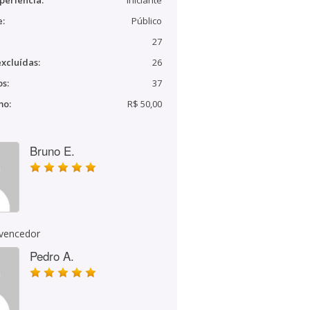
periência:
Iniciante
e:
Público
27
xcluídas:
26
s:
37
mo:
R$ 50,00
Bruno E.
 vencedor
Pedro A.