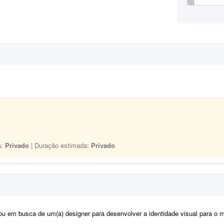
a:
Privado
| Duração estimada:
Privado
m busca de um(a) designer para desenvolver a identidade visual para o meu casamento. O estilo será inspirado no univers