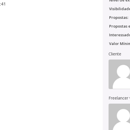
Nível de ex
:41
Visibilidad
Propostas:
Propostas e
Interessado
Valor Míni
Cliente
Freelancer