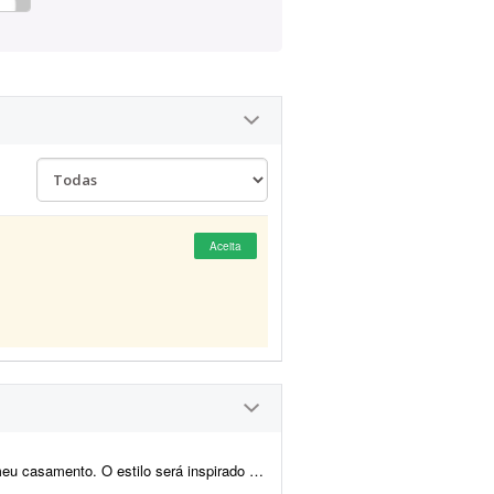
Aceita
o medieval/encantado; temos como referência O Senhor dos A...