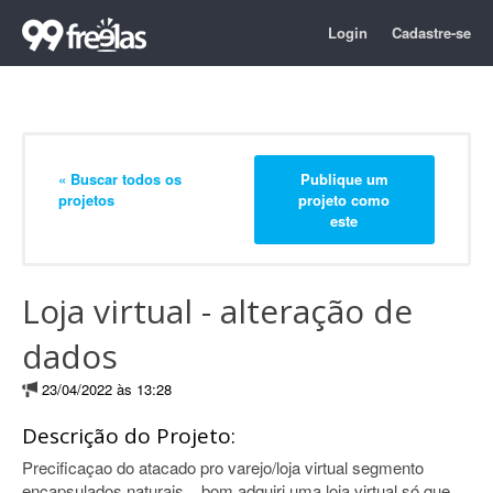
Login
Cadastre-se
« Buscar todos os
Publique um
projetos
projeto como
este
Loja virtual - alteração de
dados
23/04/2022 às 13:28
Descrição do Projeto:
Precificaçao do atacado pro varejo/loja virtual segmento
encapsulados naturais ...bom adquiri uma loja virtual só que