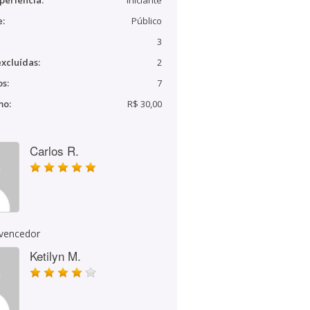
periência:
Iniciante
e:
Público
3
xcluídas:
2
s:
7
mo:
R$ 30,00
Carlos R.
 vencedor
Ketilyn M.