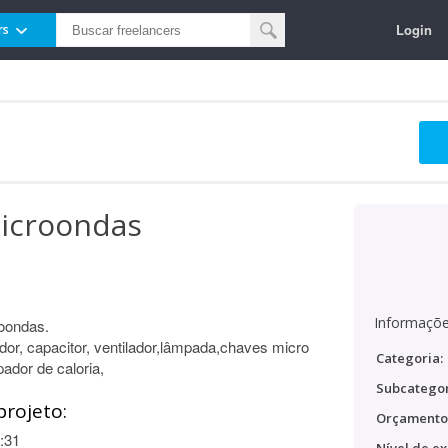
Login
rs
icroondas
Informaçõe
oondas.
or, capacitor, ventilador,lâmpada,chaves micro
Categoria:
pador de caloria,
Subcategor
projeto:
Orçamento
:31