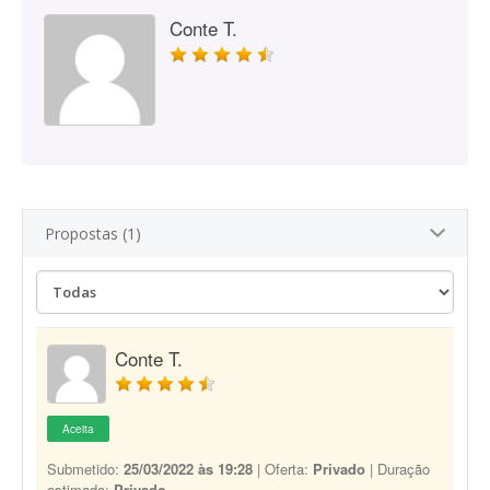
Conte T.
Propostas (1)
Conte T.
Aceita
Submetido:
25/03/2022 às 19:28
| Oferta:
Privado
| Duração
estimada:
Privado