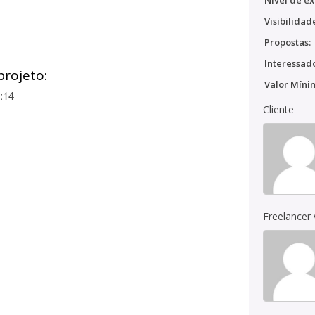
Nível de ex
Visibilidad
Propostas:
Interessado
projeto:
Valor Míni
:14
Cliente
Freelancer