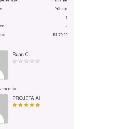
periência:
Iniciante
e:
Público
1
s:
2
mo:
R$ 70,00
Ruan C.
 vencedor
PROJETA AI