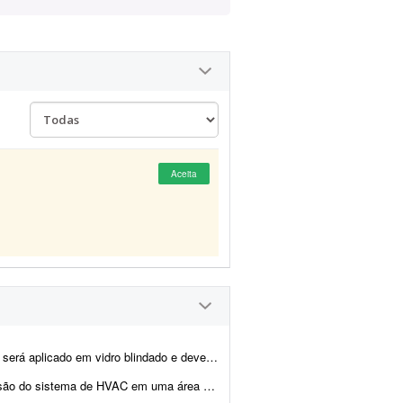
Aceita
deve ser detalhado para fabricação. Deverá elaborar ...
ara 3 laboratórios a serem instalados em um edifício no Tamboré, SP. Incluir u...