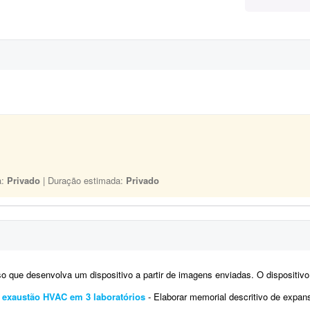
a:
Privado
| Duração estimada:
Privado
ue desenvolva um dispositivo a partir de imagens enviadas. O dispositivo será aplicado em vidro blindado e 
 exaustão HVAC em 3 laboratórios
- Elaborar memorial descritivo de expansão do sistema de HVAC em uma área de 340 m2 p