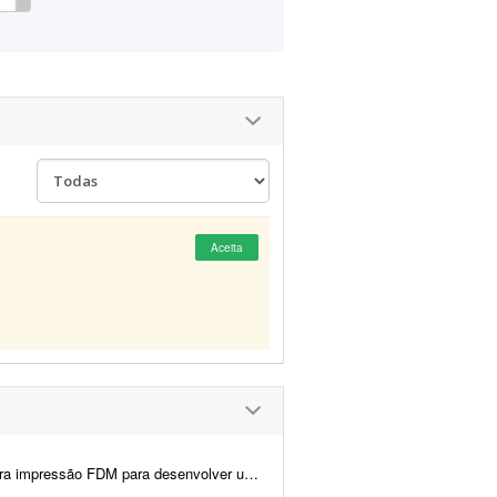
Aceita
pirado no escudo do Gama FC. O que preciso: - Criar o modelo 3D do chavei...