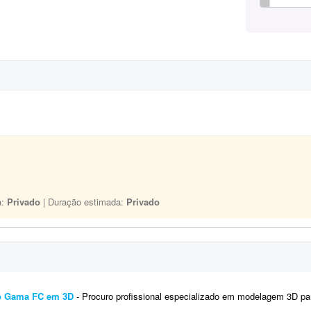
a:
Privado
| Duração estimada:
Privado
do Gama FC em 3D
- Procuro profissional especializado em modelagem 3D para impressão FDM para desenvolver um chaveiro personalizado ins