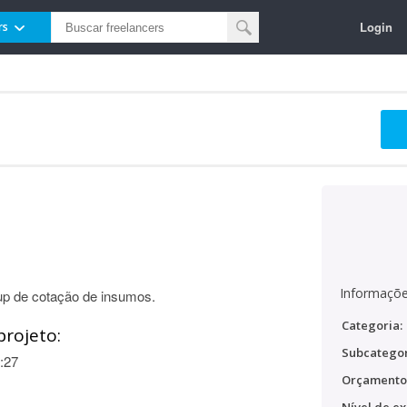
Login
rs
Informaçõe
up de cotação de insumos.
Categoria:
projeto:
Subcategor
:27
Orçamento