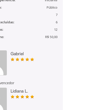
periência:
Iniciante
e:
Público
7
xcluídas:
6
s:
12
mo:
R$ 50,00
Gabriel
 vencedor
Lidiana L.