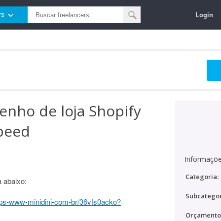
Login
rs
nho de loja Shopify
peed
Informaçõe
Categoria:
 abaixo:
Subcategor
ttps-www-minidini-com-br/36vfs0acko?
Orçamento