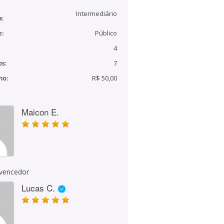
Intermediário
a:
e:
Público
4
s:
7
mo:
R$ 50,00
Maicon E.
 vencedor
Lucas C.