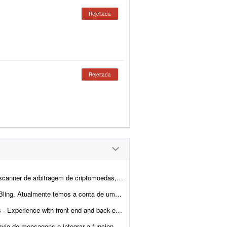
Rejeitada
Rejeitada
lhante às principais soluções internacionais do mercado, po...
cliente integrada com loja própria, Mercado Livre,...
- Ability to troubleshoot bugs and make small improvements - Good commu...
onalidade com a instância atual. Entregar documentação ...