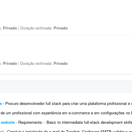
a:
Privado
| Duração estimada:
Privado
a:
Privado
| Duração estimada:
Privado
s
- Procuro desenvolvedor full stack para criar uma plataforma profissional e scanner de arbitragem de criptomoedas, seme
profissional com experiência em e-commerce e em configurações no Bling. Atualmente temos a conta de um 
e website
- Requirements: - Basic to intermediate full-stack development skills - Experience with front-end and back-end web development 
ot
- Concluir a instalação de e-mail do Typebot. Configurar SMTP, validar o envio de mensagens e integrar a funci