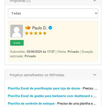
Propostas (1)
Paulo D.
Aceita
Submetido:
05/06/2024 às 17:37
| Oferta:
Privado
| Duração
estimada:
Privado
Projetos semelhantes no 99Freelas
Planilha Excel de precificação para loja de doces
- Preciso de um profissional que tenha experiência em planilhas Excel e cálculos. Preciso de uma planilha de precificação para minha loja de doces. Preciso com urgên...
Planilha Excel de gestão para barbearia com dashboard e backup
-
Planilha de controle de estoque
- Preciso de uma planilha em Excel para controle de estoque da marca Viora, que comercializa roupas fitness. Ela deve conter: * Cadastro de produtos com SKU. * Controle por cor e tamanho. * Cadastr...