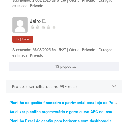
Submetido:
27/08/2025 às 01:39
| Oferta:
Privado
| Duração
estimada:
Privado
Jairo E.
Rejeitada
Submetido:
25/08/2025 às 15:27
| Oferta:
Privado
| Duração
estimada:
Privado
+ 13 propostas
Projetos semelhantes no 99Freelas
Planilha de gestão financeira e patrimonial para loja de Pokémon TCG
Atualizar planilha orçamentária e gerar curva ABC de insumos e serviços
Planilha Excel de gestão para barbearia com dashboard e backup
-