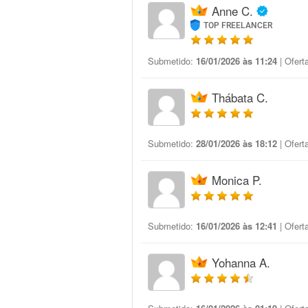
Anne C.
TOP FREELANCER
Submetido:
16/01/2026 às 11:24
| Ofert
Thábata C.
Submetido:
28/01/2026 às 18:12
| Ofert
Monica P.
Submetido:
16/01/2026 às 12:41
| Ofert
Yohanna A.