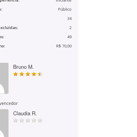
periência:
Iniciante
e:
Público
34
xcluídas:
2
s:
49
mo:
R$ 70,00
Bruno M.
 vencedor
Claudia R.