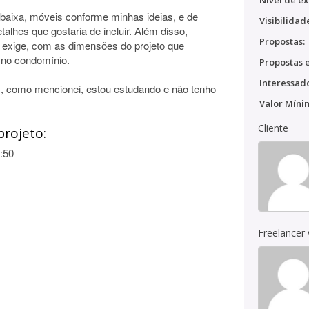
Nível de ex
 baixa, móveis conforme minhas ideias, e de
Visibilidad
lhes que gostaria de incluir. Além disso,
Propostas:
ra exige, com as dimensões do projeto que
 no condomínio.
Propostas e
Interessado
s, como mencionei, estou estudando e não tenho
Valor Míni
Cliente
projeto:
:50
Freelancer