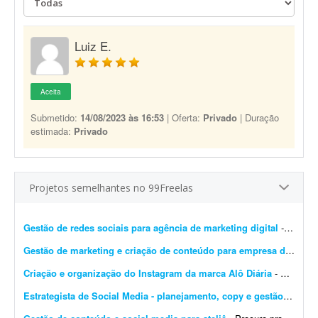
Luiz E.
Aceita
Submetido:
14/08/2023 às 16:53
| Oferta:
Privado
| Duração
estimada:
Privado
Projetos semelhantes no 99Freelas
Gestão de redes sociais para agência de marketing digital
- Gerenciamento das redes sociais para agência de marketing digital, com foco em planejamento, criação de pautas e organização do fluxo de trabalho. - Gerenciar red...
Gestão de marketing e criação de conteúdo para empresa de relocation
Criação e organização do Instagram da marca Alô Diária
- Estou criando uma nova marca chamada Alô Diária - Dona Maria, uma plataforma que pretende conectar pessoas que precisam de serviços com pessoas que querem trabalhar, fazer renda...
Estrategista de Social Media - planejamento, copy e gestão de perfis