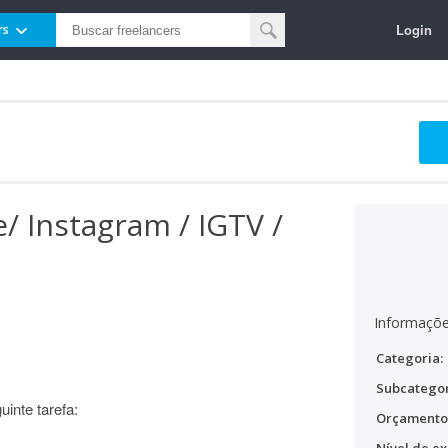
Login
rs
/ Instagram / IGTV /
Informaçõe
Categoria:
Subcategor
inte tarefa:
Orçamento