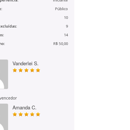
periência:
Iniciante
e:
Público
10
xcluídas:
9
s:
14
mo:
R$ 50,00
Vanderlei S.
 vencedor
Amanda C.