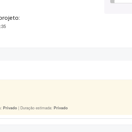
projeto:
:35
a:
Privado
| Duração estimada:
Privado