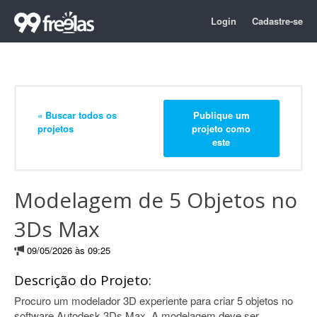
Login
Cadastre-se
« Buscar todos os
Publique um
projetos
projeto como
este
Modelagem de 5 Objetos no
3Ds Max
09/05/2026 às 09:25
Descrição do Projeto:
Procuro um modelador 3D experiente para criar 5 objetos no
software Autodesk 3Ds Max. A modelagem deve ser