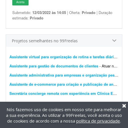
Aceita
Submetido:
12/03/2022 às 14:05
| Oferta:
Privado
| Duração
estimada:
Privado
Projetos semelhantes no 99Freelas
Assistente virtual para organização de rotina e tarefas diárias
- Proc
Assistente para gestão de documentos de clientes
- Atuar no acompanhamento e gestão de documentos enviados por clientes do escritório, garantindo organização, padronização e controle eficiente dos arquivos:...
Assistente administrativa para empresas e organização pessoal
- P
Assistente de e-commerce para criação e publicação de anúncios (1 semana)
Secretária concierge remota com experiência em Clínica Experts
- 
Nós fazemos uso de cookies em nosso site para melhorar
a sua experiência. Ao utilizar a 99Freelas, você aceita o uso
@2014-2026 99Freelas. Todos os direitos reservados.
de cookies de acordo com a nossa
política de privacidade
.
Termos de uso
|
Política de privacidade