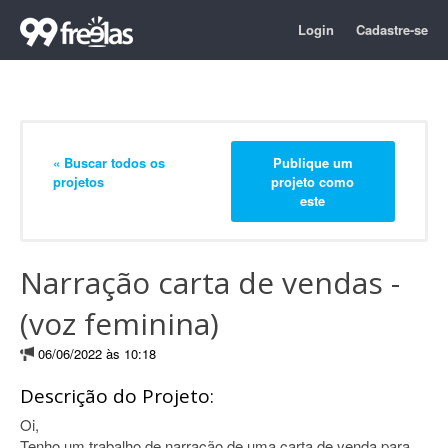
Login
Cadastre-se
« Buscar todos os
Publique um
projetos
projeto como
este
Narração carta de vendas -
(voz feminina)
06/06/2022 às 10:18
Descrição do Projeto:
Oi,
Tenho um trabalho de narração de uma carta de venda para