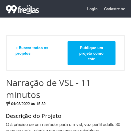
Login
Cadastre-se
« Buscar todos os
Publique um
projetos
projeto como
este
Narração de VSL - 11
minutos
04/03/2022 às 15:32
Descrição do Projeto:
Olá preciso de um narrador para um vsl, voz perfil adulto 30
anos ou mais. precisa ser captado em microfone