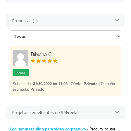
Propostas (1)
Bibiana C
Aceita
Submetido:
31/10/2022 às 11:05
| Oferta:
Privado
| Duração
estimada:
Privado
Projetos semelhantes no 99Freelas
Locutor masculino para vídeo corporativo
- Procuro locutor profissional com voz masculina, madura, segura e natural para a locução de um vídeo corporativo de aproximadamente 7 a 10 minutos. O roteiro será fornec...