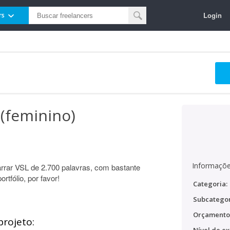
Login
rs
 (feminino)
Informaçõe
arrar VSL de 2.700 palavras, com bastante
tfólio, por favor!
Categoria:
Subcategor
Orçamento
projeto: