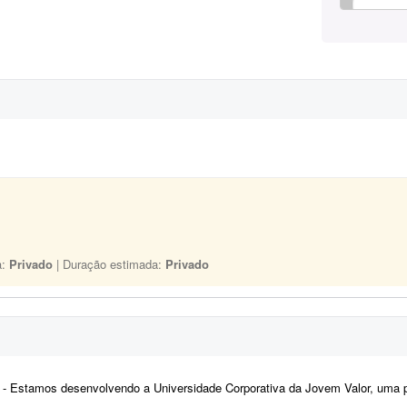
a:
Privado
| Duração estimada:
Privado
- Estamos desenvolvendo a Universidade Corporativa da Jovem Valor, uma plataforma de capacitação interna criada para padroniz