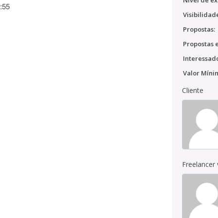
Nível de ex
:55
Visibilidad
Propostas:
Propostas e
Interessado
Valor Míni
Cliente
Freelancer