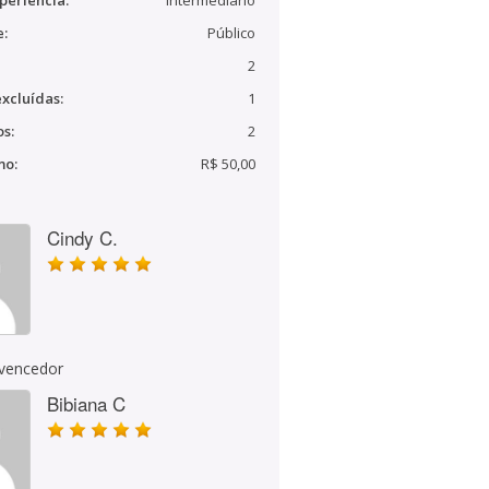
periência:
Intermediário
e:
Público
2
xcluídas:
1
s:
2
mo:
R$ 50,00
Cindy C.
 vencedor
Bibiana C