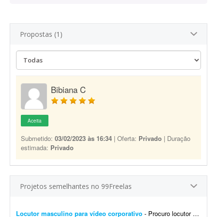
Propostas (1)
Bibiana C
Aceita
Submetido:
03/02/2023 às 16:34
| Oferta:
Privado
| Duração
estimada:
Privado
Projetos semelhantes no 99Freelas
Locutor masculino para vídeo corporativo
- Procuro locutor profissional com voz masculina, madura, segura e natural para a locução de um vídeo corporativo de aproximadamente 7 a 10 minutos. O roteiro será fornec...