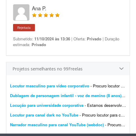
Ana P.
Rejeitada
Submetido:
11/10/2024 às 13:36
| Oferta:
Privado
| Duração
estimada:
Privado
Projetos semelhantes no 99Freelas
Locutor masculino para vídeo corporativo
- Procuro locutor profissional com voz masculina, madura, segura e natural para a locução de um vídeo corporativo de aproximadamente 7 a 10 minutos. O roteiro será fornec...
Dublagem de personagem infantil - voz de menino (8 anos)
- Olá, 
Locução para universidade corporativa
- Estamos desenvolvendo a Universidade Corporativa da Jovem Valor, uma plataforma de capacitação interna criada para padronizar o conhecimento, fortalecer a cultura organizacional e gar...
Locutor para canal dark no YouTube
- Procuro locutor para canal YouTube (webdoc). Áudio de 8 a 13 minutos. Frequência: 1 áudio por semana. Trabalho contínuo para vídeos com tom dark e narrativa docume...
Narrador masculino para canal YouTube (webdoc)
- Procuro narrador para canal YouTube (webdoc). - Áudio de 8 a 13 minutos. - 1 áudio por semana. - Voz: masculina. Vamos trabalhar juntos?