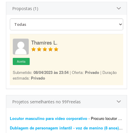
Propostas (1)
Thamires L.
Aceita
Submetido:
08/04/2023 às 23:54
| Oferta:
Privado
| Duração
estimada:
Privado
Projetos semelhantes no 99Freelas
Locutor masculino para vídeo corporativo
- Procuro locutor profissional com voz masculina, madura, segura e natural para a locução de um vídeo corporativo de aproximadamente 7 a 10 minutos. O roteiro será fornec...
Dublagem de personagem infantil - voz de menino (8 anos)
- Olá, 