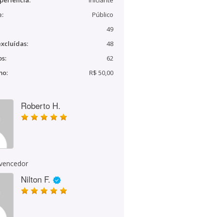
periência:
Iniciante
e:
Público
49
xcluídas:
48
s:
62
mo:
R$ 50,00
Roberto H.
 vencedor
Nilton F.