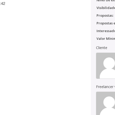
Nível de ex
:42
Visibilidad
Propostas:
Propostas e
Interessado
Valor Míni
Cliente
Freelancer