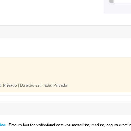
a:
Privado
| Duração estimada:
Privado
ivo
- Procuro locutor profissional com voz masculina, madura, segura e natural para a locução de um vídeo corporativo