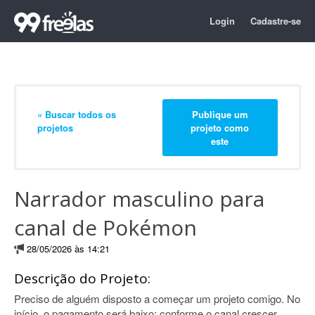
Login
Cadastre-se
« Buscar todos os
Publique um
projetos
projeto como
este
Narrador masculino para
canal de Pokémon
28/05/2026 às 14:21
Descrição do Projeto:
Preciso de alguém disposto a começar um projeto comigo. No
início, o pagamento será baixo; conforme o canal crescer,