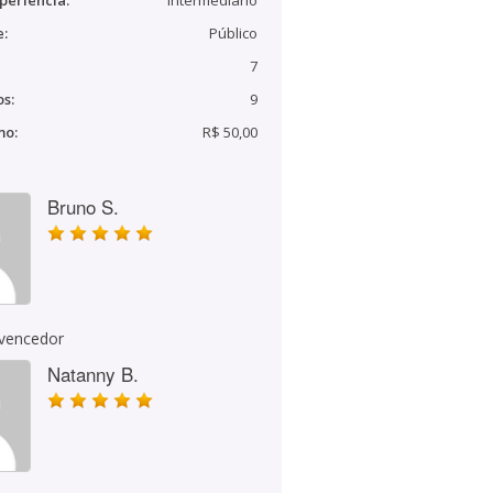
periência:
Intermediário
e:
Público
7
s:
9
mo:
R$ 50,00
Bruno S.
 vencedor
Natanny B.