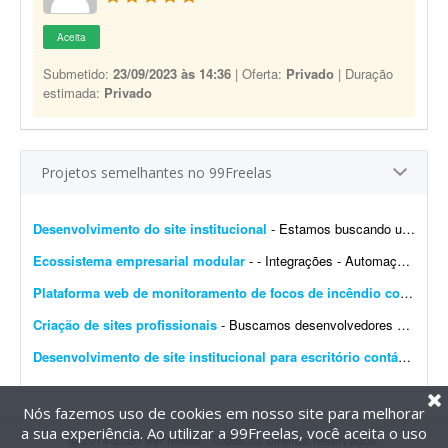
Aceita
Submetido:
23/09/2023 às 14:36
| Oferta:
Privado
| Duração
estimada:
Privado
Projetos semelhantes no 99Freelas
Desenvolvimento do site institucional
- Estamos buscando um web designer/desenvolvedor para criar o novo site institucional da BonaFruta Sorvetes. Nossa principal referência de experiência, qualidade visual, navegaç&a...
Ecossistema empresarial modular
- - Integrações - Automações - Configuração de servidor - Criação de ferramentas Exemplo de trabalho: Configuração de VPS, scrap...
Plataforma web de monitoramento de focos de incêndio com mapa interativo
Criação de sites profissionais
- Buscamos desenvolvedores e web designers para parceria recorrente na criação de websites profissionais. Os projetos serão principalmente para pequenas e médias empresas...
Desenvolvimento de site institucional para escritório contábil
- Bus
Nós fazemos uso de cookies em nosso site para melhorar
a sua experiência. Ao utilizar a 99Freelas, você aceita o uso
@2014-2026 99Freelas. Todos os direitos reservados.