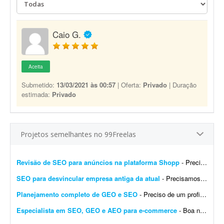
Caio G.
Aceita
Submetido:
13/03/2021 às 00:57
| Oferta:
Privado
| Duração
estimada:
Privado
Projetos semelhantes no 99Freelas
Revisão de SEO para anúncios na plataforma Shopp
- Preciso de um profissional com experiência em SEO para a plataforma Shopp, que utilize as melhores ferramentas para revisar 12 anúncios já prontos. O trabalho consiste em revis...
SEO para desvincular empresa antiga da atual
- Precisamos de um especialista em SEO para nos ajudar, junto a um cliente, a corrigir ou desvincular uma empresa antiga da empresa atual. Ao buscar pelo nome dessa antiga empresa no Google, aparece ...
Planejamento completo de GEO e SEO
- Preciso de um profissional com entendimento de SEO e GEO para análise completa da minha marca online. A entrega deverá ser um planejamento estratégico completo, com pontos de a...
Especialista em SEO, GEO e AEO para e-commerce
- Boa noite. Estou em busca de um profissional que seja especialista em SEO, GEO e AEO para realizar um trabalho no meu site de e-commerce. O objetivo é aperfeiçoar o SEO do site e posi...