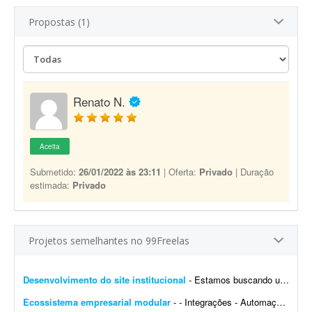
Propostas (1)
Renato N.
Aceita
Submetido:
26/01/2022 às 23:11
| Oferta:
Privado
| Duração
estimada:
Privado
Projetos semelhantes no 99Freelas
Desenvolvimento do site institucional
- Estamos buscando um web designer/desenvolvedor para criar o novo site institucional da BonaFruta Sorvetes. Nossa principal referência de experiência, qualidade visual, navegaç&a...
Ecossistema empresarial modular
- - Integrações - Automações - Configuração de servidor - Criação de ferramentas Exemplo de trabalho: Configuração de VPS, scrap...