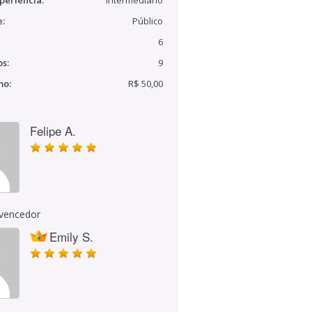
periência:
Intermediário
e:
Público
6
s:
9
mo:
R$ 50,00
Felipe A.
 vencedor
Emily S.