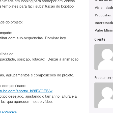
Nível de ex
 animada em looping para sobrepor em vídeos
 templates para fácil substituição do logotipo
Visibilidad
Propostas:
de do projeto:
Interessado
Valor Míni
vançado:
abalhar com sub-sequências. Dominar key
Cliente
l básico:
opacidade, posição, rotação). Deixar a animação
tas, agrupamentos e composições do projeto.
Freelancer
 a complexidade:
outube.com/shorts/_b28BYOEIVw
otipo desejado, ajustando o tamanho, altura e a
 luz que aparecem nesse vídeo.
_By2ehgks