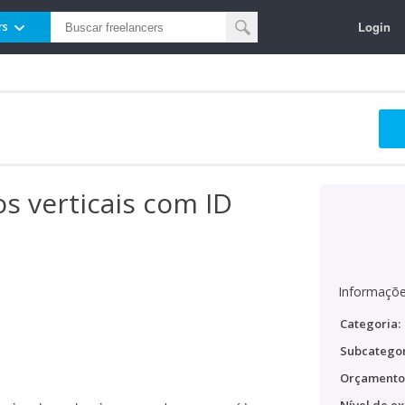
Login
rs
os verticais com ID
Informaçõe
Categoria:
Subcategor
Orçamento