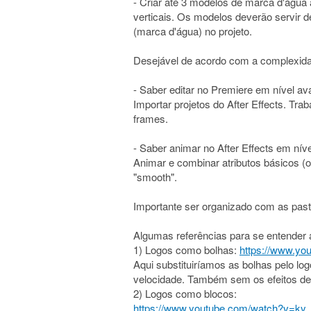
- Criar até 3 modelos de marca d'água
verticais. Os modelos deverão servir de
(marca d'água) no projeto.
Desejável de acordo com a complexida
- Saber editar no Premiere em nível a
Importar projetos do After Effects. Tr
frames.
- Saber animar no After Effects em níve
Animar e combinar atributos básicos (
"smooth".
Importante ser organizado com as pas
Algumas referências para se entender
1) Logos como bolhas:
https://www.y
Aqui substituiríamos as bolhas pelo log
velocidade. Também sem os efeitos de
2) Logos como blocos:
https://www.youtube.com/watch?v=ky