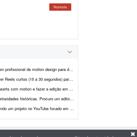
Rejeitada
stitucionais de 10 segundos para um grupo médico. Os materiais serão exibido...
ecnologia chamada D'Orsay Studio. Estamos no início. A empresa atua c...
 Ads. Trecho de exemplo: https://canva.link/wjl51f3439pydvk. Já tenho esse tre...
uma parceria mensal. Eu vou fornecer os roteiros prontos. O trabalho se...
tamental, sociologia e análises de mercado. O formato exige a presença de um personagem ...