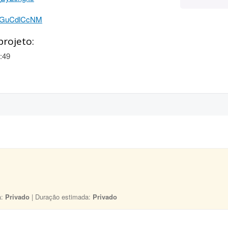
5mGuCdlCcNM
projeto:
:49
a:
Privado
| Duração estimada:
Privado