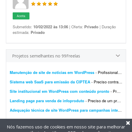
Aceita
Submetido:
10/02/2022 às 13:06
| Oferta:
Privado
| Duração
estimada:
Privado
Projetos semelhantes no 99Freelas
Manutenção de site de notícias em WordPress
- Profissional para realizar manutenção, configuração de automações, melhoria visual e atualização de site de notícias em WordPress. At...
Sistema web SaaS para emissão da CIPTEA
- Preciso contratar um desenvolvedor ou equipe para criar um sistema web (SaaS multi-tenant) voltado para a emissão digital da CIPTEA (Carteira de Identificação da Pessoa com Tra...
Site institucional em WordPress com conteúdo pronto
- Preciso de um desenvolvedor WordPress para criar um site institucional simples, de aproximadamente 5 páginas (Home). - O projeto é cultural (Cuidadores da Memória - Encontro R...
Landing page para venda de infoproduto
- Preciso de um profissional que crie uma landing page com foco em conversão para um infoproduto. A página deve ter conteúdo e layout focados em vendas, com elementos que incent...
Adequação técnica de site WordPress para campanhas internacionais
Nós fazemos uso de cookies em nosso site para melhorar