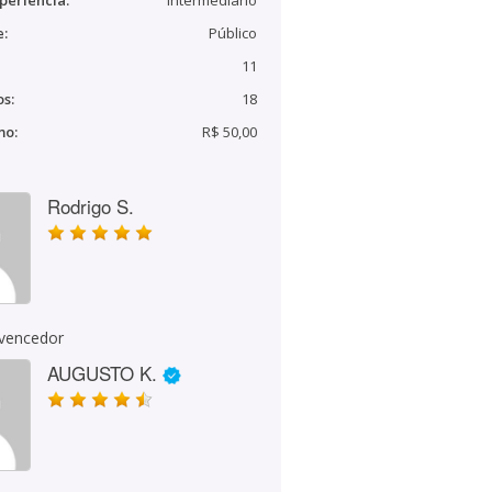
periência:
Intermediário
e:
Público
11
s:
18
mo:
R$ 50,00
Rodrigo S.
 vencedor
AUGUSTO K.