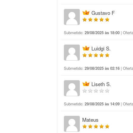
Gustavo F
Submetido:
29/08/2025 às 18:00
| Ofert
Luidgi S.
Submetido:
29/08/2025 às 02:16
| Ofert
Liseth S.
Submetido:
29/08/2025 às 14:09
| Ofert
Mateus