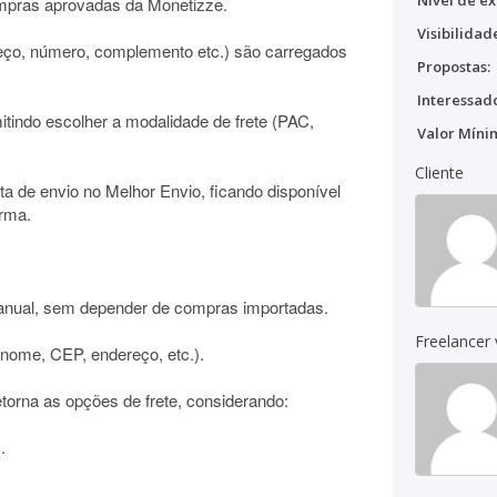
Nível de ex
mpras aprovadas da Monetizze.
Visibilidad
eço, número, complemento etc.) são carregados
Propostas:
Interessado
itindo escolher a modalidade de frete (PAC,
Valor Míni
Cliente
ta de envio no Melhor Envio, ficando disponível
orma.
manual, sem depender de compras importadas.
Freelancer
(nome, CEP, endereço, etc.).
torna as opções de frete, considerando:
.