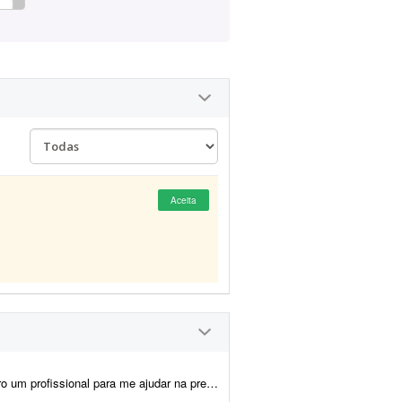
Aceita
 artes, montagem dos produtos e criação das imagens para e-commerce e an&uacu...