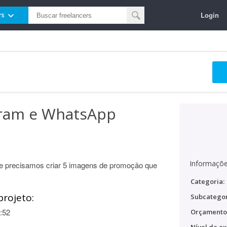
Login
rs
gram e WhatsApp
Informaçõe
e precisamos criar 5 imagens de promoção que
Categoria:
projeto:
Subcategor
:52
Orçamento