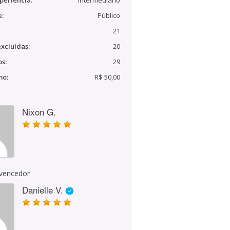
periência:
Intermediário
e:
Público
21
xcluídas:
20
s:
29
mo:
R$ 50,00
Nixon G.
 vencedor
Danielle V.