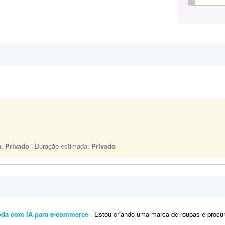
a:
Privado
| Duração estimada:
Privado
oda com IA para e-commerce
- Estou criando uma marca de roupas e procuro um profissional para me ajudar na preparação das