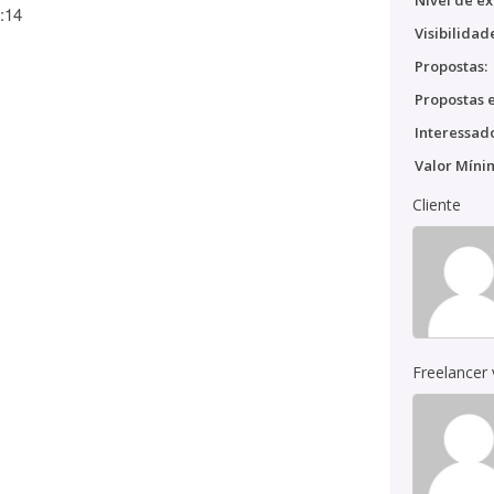
Nível de ex
:14
Visibilidad
Propostas:
Propostas e
Interessado
Valor Míni
Cliente
Freelancer