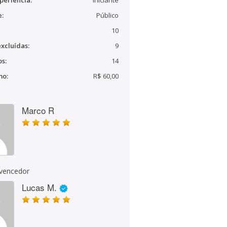
periência:
Iniciante
e:
Público
10
xcluídas:
9
s:
14
mo:
R$ 60,00
Marco R
 vencedor
Lucas M.