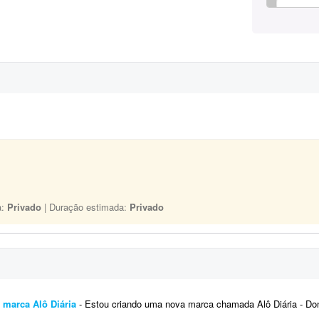
a:
Privado
| Duração estimada:
Privado
 marca Alô Diária
- Estou criando uma nova marca chamada Alô Diária - Dona Maria, uma plataforma que pretende conectar pessoas 