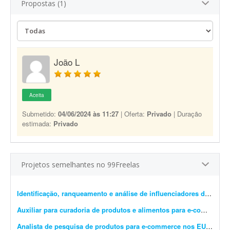
Propostas (1)
João L
Aceita
Submetido:
04/06/2024 às 11:27
| Oferta:
Privado
| Duração
estimada:
Privado
Projetos semelhantes no 99Freelas
Identificação, ranqueamento e análise de influenciadores de cosplay
Auxiliar para curadoria de produtos e alimentos para e-commerce
-
Analista de pesquisa de produtos para e-commerce nos EUA
- Sobr