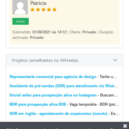
Patricia
Aceita
Submetido:
01/06/2021 às 14:12
| Oferta:
Privado
| Duração
estimada:
Privado
Projetos semelhantes no 99Freelas
Representante comercial para agência de design
- Tenho uma agência de design e alguns projetos secundários ligados a ela. Porém, no momento estamos precisando de ajuda para atrair mais clientes. Para este primeiro trabalho, f...
Assistente de pré-vendas (SDR) para atendimento via WhatsApp e CRM
Social seller para prospecção ativa no Instagram
- Buscamos uma social seller para atuar na prospecção ativa pelo Instagram. O objetivo é identificar potenciais clientes na nossa base de seguidores e buscar perfis estrat&eacut...
BDR para prospecção ativa B2B
- Vaga temporária - BDR (prospecção B2B) Contratamos BDR para prospecção ativa B2B e agendamento de reuniões com empresários e donos de empresas, em ...
SDR em inglês - agendamento de orçamentos (remoto)
- Estamos procurando uma pessoa com inglês fluente para atuar como SDR (appointment setter) de forma remota. A principal responsabilidade será entrar em contato com leads que já ...