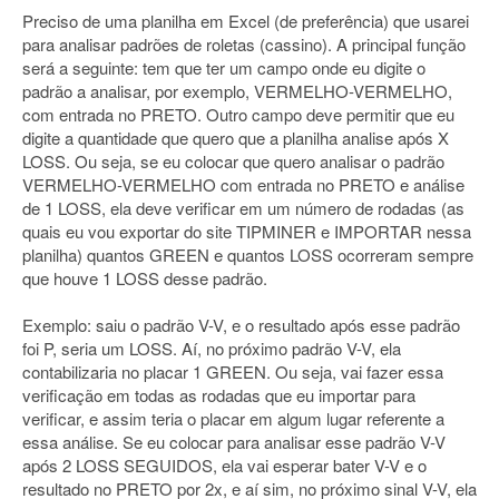
Preciso de uma planilha em Excel (de preferência) que usarei
para analisar padrões de roletas (cassino). A principal função
será a seguinte: tem que ter um campo onde eu digite o
padrão a analisar, por exemplo, VERMELHO-VERMELHO,
com entrada no PRETO. Outro campo deve permitir que eu
digite a quantidade que quero que a planilha analise após X
LOSS. Ou seja, se eu colocar que quero analisar o padrão
VERMELHO-VERMELHO com entrada no PRETO e análise
de 1 LOSS, ela deve verificar em um número de rodadas (as
quais eu vou exportar do site TIPMINER e IMPORTAR nessa
planilha) quantos GREEN e quantos LOSS ocorreram sempre
que houve 1 LOSS desse padrão.
Exemplo: saiu o padrão V-V, e o resultado após esse padrão
foi P, seria um LOSS. Aí, no próximo padrão V-V, ela
contabilizaria no placar 1 GREEN. Ou seja, vai fazer essa
verificação em todas as rodadas que eu importar para
verificar, e assim teria o placar em algum lugar referente a
essa análise. Se eu colocar para analisar esse padrão V-V
após 2 LOSS SEGUIDOS, ela vai esperar bater V-V e o
resultado no PRETO por 2x, e aí sim, no próximo sinal V-V, ela