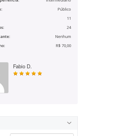
periência:
Intermediário
e:
Público
11
s:
24
ante:
Nenhum
mo:
R$ 70,00
Fabio D.