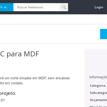
Login
rs
NC para MDF
Informaçõe
erá um corte simples em MDF, sem encaixes
tre em contato.
Categoria:
projeto:
Subcategor
:07
Orçamento