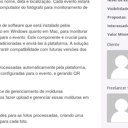
Nível de ex
o nome, data e localização. Cada evento estará
computador do fotógrafo para monitoramento de
Visibilidad
Propostas:
de software que será instalado pelos
Interessado
nto em Windows quanto em Mac, para monitorar
Valor Míni
para o evento. Este componente é crucial para
dicionadas e enviá-las à plataforma. A solução
Cliente
arantir compatibilidade com futuras versões dos
processadas automaticamente pela plataforma,
 configuradas para o evento, e gerando QR
Freelancer
face de gerenciamento de molduras
afos fazer upload e gerenciar essas molduras em
es para as fotos processadas, criando uma
para cada foto.