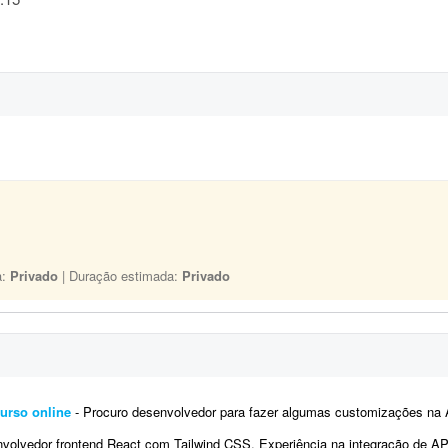
a:
Privado
| Duração estimada:
Privado
urso online
- Procuro desenvolvedor para fazer algumas customizações na API do Fluxer (fluxer.app) para uso em um curso onli
vedor frontend React com Tailwind CSS. Experiência na integração de APIs REST e autenticação por tok