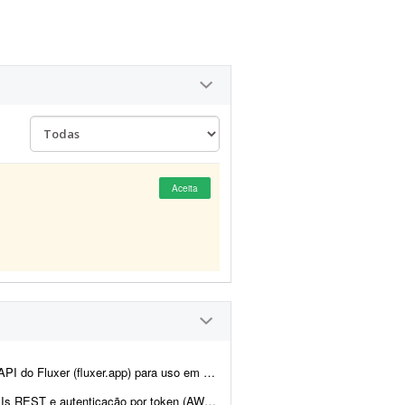
Aceita
ne. A ideia é manter praticamente toda a estrutura atual da plata...
en (AWS Cognito é diferencial). O design j&aacut...