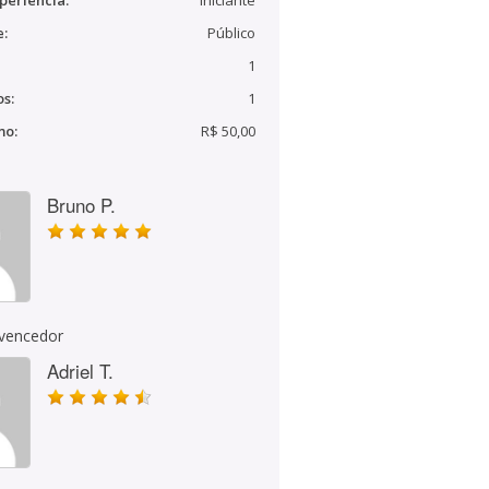
periência:
Iniciante
e:
Público
1
s:
1
mo:
R$ 50,00
Bruno P.
 vencedor
Adriel T.