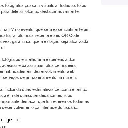
os fotógrafos possam visualizar todas as fotos
para deletar fotos ou destacar novamente
.
m uma TV no evento, que será essencialmente um
mostrar a foto mais recente e seu QR Code
da vez, garantindo que a exibição seja atualizada
io.
os fotógrafos e melhorar a experiência dos
es acessar e baixar suas fotos de maneira
quer habilidades em desenvolvimento web,
com serviços de armazenamento na nuvem.
do incluindo suas estimativas de custo e tempo
o, além de quaisquer desafios técnicos
. Importante destacar que forneceremos todas as
 o desenvolvimento da interface do usuário.
projeto:
:15