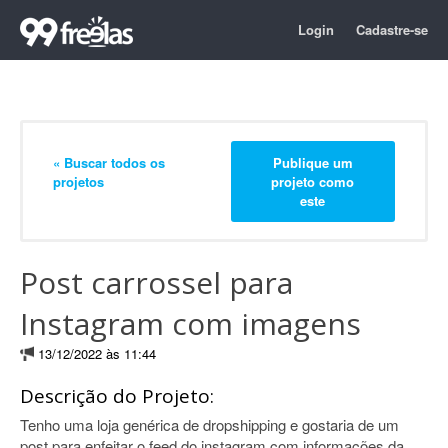
Login
Cadastre-se
« Buscar todos os
Publique um
projetos
projeto como
este
Post carrossel para
Instagram com imagens
13/12/2022 às 11:44
Descrição do Projeto:
Tenho uma loja genérica de dropshipping e gostaria de um
post para enfeitar o feed do instagram com informações da