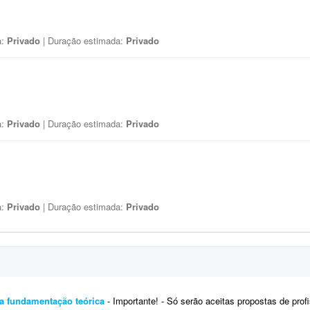
a:
Privado
| Duração estimada:
Privado
a:
Privado
| Duração estimada:
Privado
a:
Privado
| Duração estimada:
Privado
ra fundamentação teórica
- Importante! - Só serão aceitas propostas de profissionais formados e com publicações no