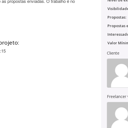
Nível de ex
 as propostas enviadas. O trabalho é no
Visibilidad
Propostas:
Propostas e
Interessado
projeto:
Valor Míni
:15
Cliente
Freelancer