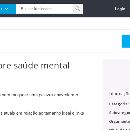
Login
rs
bre saúde mental
Informaçõe
og para ranquear uma palavra-chave/termo
Categoria:
s atuais em relação ao tamanho ideal e links
Subcategor
Orçamento