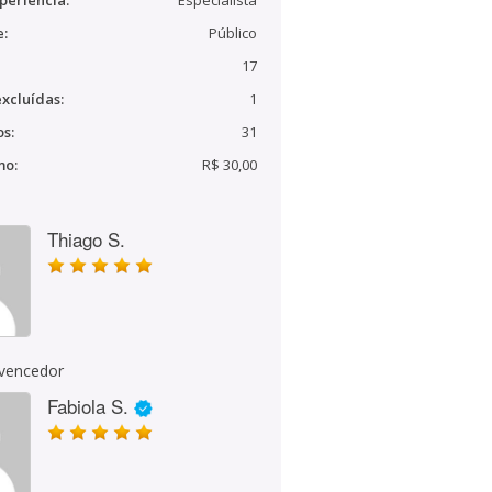
periência:
Especialista
e:
Público
17
xcluídas:
1
s:
31
mo:
R$ 30,00
Thiago S.
 vencedor
Fabiola S.