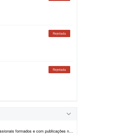
Rejeitada
Rejeitada
 assunto. Enviar portfólio (somente sobre esse tema). - A produç&a...